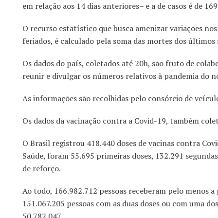
em relação aos 14 dias anteriores– e a de casos é de 1
O recurso estatístico que busca amenizar variações no
feriados, é calculado pela soma das mortes dos últimos s
Os dados do país, coletados até 20h, são fruto de colab
reunir e divulgar os números relativos à pandemia do n
As informações são recolhidas pelo consórcio de veícul
Os dados da vacinação contra a Covid-19, também colet
O Brasil registrou 418.440 doses de vacinas contra Cov
Saúde, foram 55.695 primeiras doses, 132.291 segundas 
de reforço.
Ao todo, 166.982.712 pessoas receberam pelo menos a pr
151.067.205 pessoas com as duas doses ou com uma dose
50.782.047.