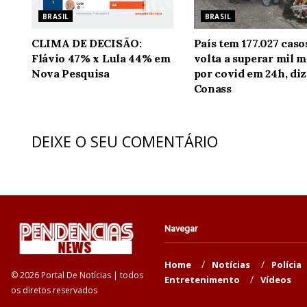
BRASIL
BRASIL
CLIMA DE DECISÃO:
País tem 177.027 caso
Flávio 47% x Lula 44% em
volta a superar mil m
Nova Pesquisa
por covid em 24h, diz
Conass
DEIXE O SEU COMENTÁRIO
Navegar
Home
Notícias
Polícia
© 2026 Portal De Notícias | todos
Entretenimento
Vídeos
os diretos reservados