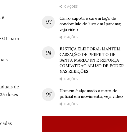
0 AÇÕES
 e
Carro capota e cai em lago de
condomínio de luxo em Ipanema;
veja vídeo
0 AÇÕES
e G1 para
JUSTIÇA ELEITORAL MANTÉM
CASSAÇÃO DE PREFEITO DE
uais.
SANTA MARIA/RN E REFORÇA
COMBATE AO ABUSO DE PODER
NAS ELEIÇÕES
0 AÇÕES
aduais de
Homem é algemado a moto de
123 doses
policial em movimento; veja vídeo
0 AÇÕES
icadas