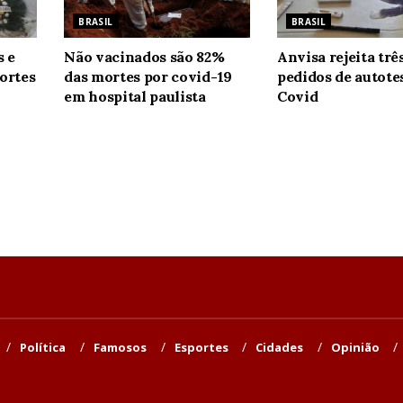
BRASIL
BRASIL
s e
Não vacinados são 82%
Anvisa rejeita trê
ortes
das mortes por covid-19
pedidos de autote
em hospital paulista
Covid
Política
Famosos
Esportes
Cidades
Opinião