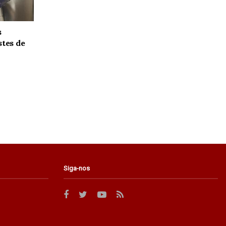
s
stes de
Siga-nos