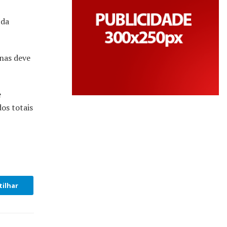
 da
nas deve
e
os totais
ilhar