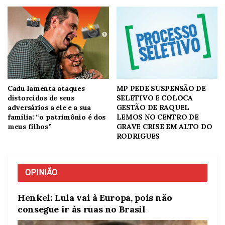
s
MP PEDE SUSPENSÃO DE
“Caloteiro está no seu
SELETIVO E COLOCA
palanque”, diz Cadu de 
sua
GESTÃO DE RAQUEL
ao rebater Allyson e cri
o é dos
LEMOS NO CENTRO DE
aliança com Robinson F
GRAVE CRISE EM ALTO DO
RODRIGUES
OPINIÃO
Henkel: Lula vai à Europa, pois não
consegue ir às ruas no Brasil