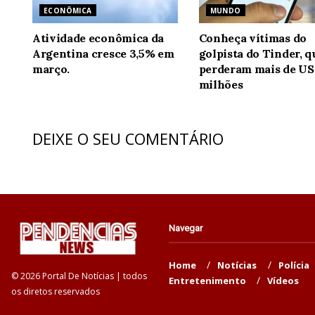
ECONÔMICA
MUNDO
Atividade econômica da
Conheça vítimas do
Argentina cresce 3,5% em
golpista do Tinder, q
março.
perderam mais de US
milhões
DEIXE O SEU COMENTÁRIO
Navegar
Home
Notícias
Polícia
© 2026 Portal De Notícias | todos
Entretenimento
Vídeos
os diretos reservados