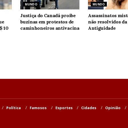
MUNDO
MUNDO
Justiça do Canadá proíbe
Assassinatos mist
ue
buzinas em protestos de
não resolvidos da
$ 10
caminhoneiros antivacina
Antiguidade
Política
Famosos
Esportes
Cidades
Opinião