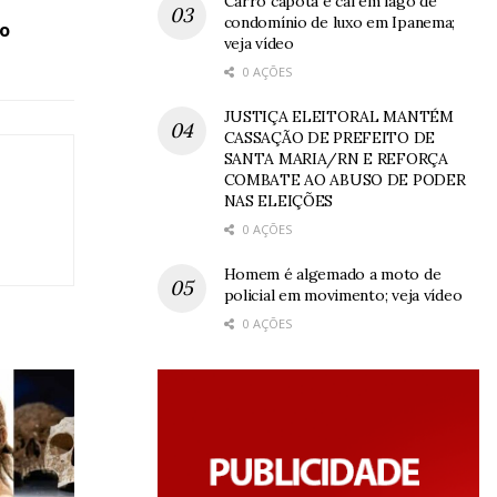
Carro capota e cai em lago de
condomínio de luxo em Ipanema;
lo
veja vídeo
0 AÇÕES
JUSTIÇA ELEITORAL MANTÉM
CASSAÇÃO DE PREFEITO DE
SANTA MARIA/RN E REFORÇA
COMBATE AO ABUSO DE PODER
NAS ELEIÇÕES
0 AÇÕES
Homem é algemado a moto de
policial em movimento; veja vídeo
0 AÇÕES