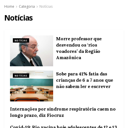
Home
Categoria
Notícias
Notícias
Morre professor que
NOTÍCIAS
desvendou os ‘rios
voadores’ da Região
Amazônica
Sobe para 41% fatia das
NOTÍCIAS
crianças de 6 a 7 anos que
não sabem ler e escrever
Internações por síndrome respiratória caem no
NOTÍCIAS
longo prazo, diz Fiocruz
Covid-19: Rio vacina hoje adolescentes de 12 e 13