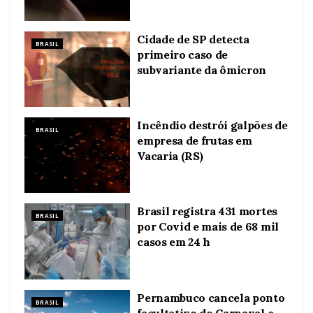
Cidade de SP detecta
BRASIL
primeiro caso de
subvariante da ômicron
Incêndio destrói galpões de
BRASIL
empresa de frutas em
Vacaria (RS)
Brasil registra 431 mortes
BRASIL
por Covid e mais de 68 mil
casos em 24 h
Pernambuco cancela ponto
BRASIL
facultativo do Carnaval e