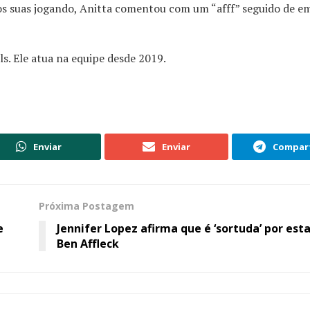
os suas jogando, Anitta comentou com um “afff” seguido de em
s. Ele atua na equipe desde 2019.
Enviar
Enviar
Compart
Próxima Postagem
e
Jennifer Lopez afirma que é ‘sortuda’ por est
Ben Affleck