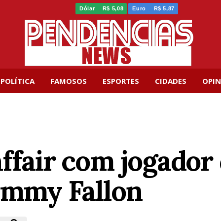
Dólar
R$ 5,08
Euro
R$ 5,87
POLÍTICA
FAMOSOS
ESPORTES
CIDADES
OPIN
affair com jogado
Jimmy Fallon