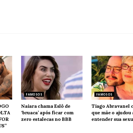
FAMOSOS
FAMOSOS
JOGO
Naiara chama Eslô de
Tiago Abravanel 
OLTA
‘bruaca’ após ficar com
que mãe o ajudou 
 FOR
zero estalecas no BBB
entender sua sexu
US”