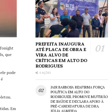
PREFEITA INAUGURA
Tonight
ATÉ PLACA DE OBRA E
ls, que
VIRA ALVO DE
CRÍTICAS EM ALTO DO
RODRIGUES
 ele pode
0 AÇÕES
 é
JAIR BARBOSA REAFIRMA FORÇA
POLÍTICA EM ALTO DO
pletou.
RODRIGUES, PROMOVE MUTIRÃO
DE SAÚDE E DECLARA APOIO À
PRÉ-CANDIDATURA DE DRA.
tidas. Em
JÚLIA ALMEIDA