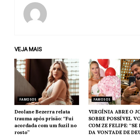
VEJA
MAIS
FAMOSOS
FAMOSOS
Deolane Bezerra relata
VIRGÍNIA ABRE O 
trauma após prisão: “Fui
SOBRE POSSÍVEL V
acordada com um fuzil no
COM ZE FELIPE: “SE
rosto”
DA VONTADE DE DE