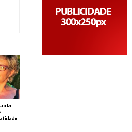
conta
a
alidade