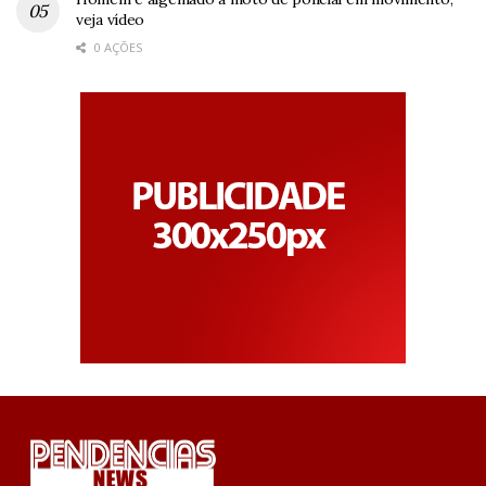
veja vídeo
0 AÇÕES