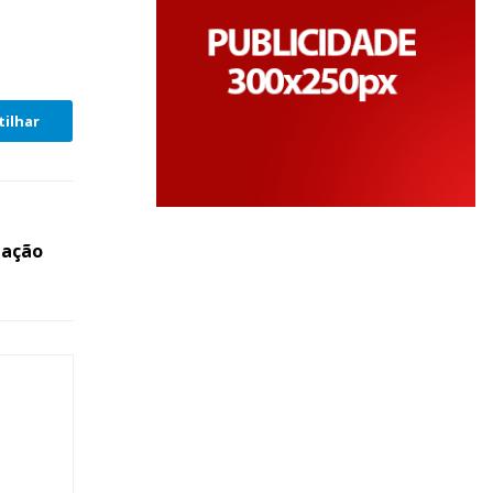
ilhar
nação