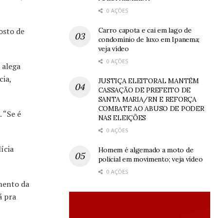
0 AÇÕES
Carro capota e cai em lago de
osto de
condomínio de luxo em Ipanema;
veja vídeo
0 AÇÕES
 alega
cia,
JUSTIÇA ELEITORAL MANTÉM
CASSAÇÃO DE PREFEITO DE
SANTA MARIA/RN E REFORÇA
COMBATE AO ABUSO DE PODER
 “Se é
NAS ELEIÇÕES
0 AÇÕES
ícia
Homem é algemado a moto de
policial em movimento; veja vídeo
0 AÇÕES
amento da
á pra