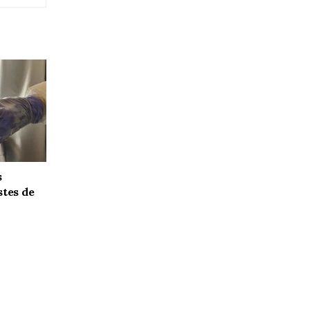
s
stes de