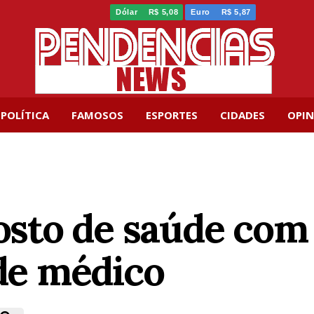
Dólar
R$ 5,08
Euro
R$ 5,87
POLÍTICA
FAMOSOS
ESPORTES
CIDADES
OPIN
sto de saúde com 
 de médico