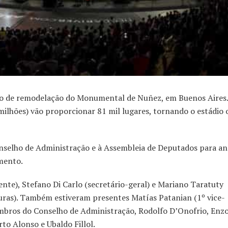
eto de remodelação do Monumental de Nuñez, em Buenos Aires.
milhões) vão proporcionar 81 mil lugares, tornando o estádio 
onselho de Administração e à Assembleia de Deputados para ana
amento.
nte), Stefano Di Carlo (secretário-geral) e Mariano Taratuty
turas). Também estiveram presentes Matías Patanian (1º vice-
membros do Conselho de Administração, Rodolfo D’Onofrio, Enz
to Alonso e Ubaldo Fillol.