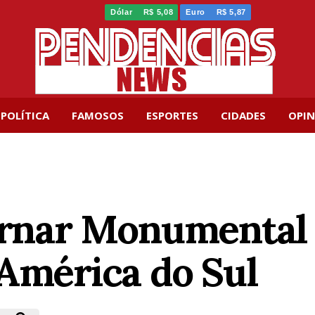
Dólar
R$ 5,08
Euro
R$ 5,87
POLÍTICA
FAMOSOS
ESPORTES
CIDADES
OPIN
tornar Monumental
 América do Sul