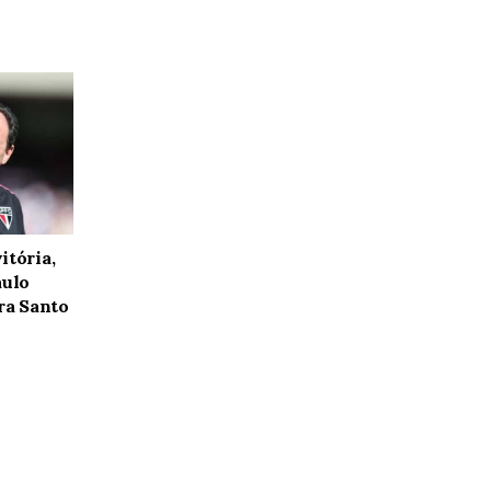
itória,
aulo
tra Santo