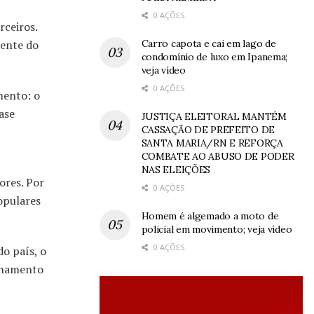
0 AÇÕES
rceiros.
Carro capota e cai em lago de
dente do
condomínio de luxo em Ipanema;
veja vídeo
0 AÇÕES
mento: o
ase
JUSTIÇA ELEITORAL MANTÉM
CASSAÇÃO DE PREFEITO DE
SANTA MARIA/RN E REFORÇA
COMBATE AO ABUSO DE PODER
NAS ELEIÇÕES
ores. Por
0 AÇÕES
opulares
Homem é algemado a moto de
policial em movimento; veja vídeo
0 AÇÕES
o país, o
ionamento