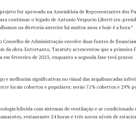
o projeto for aprovado na Assembleia de Representantes dos Pa
ara continuar o legado de Antonio Vespucio Liberti (ex-presi
lhamos na diretoria anterior há muitos anos e hoje é a hora.”
ao Conselho de Administração envolve duas fontes de financia
m da obra. Entretanto, Taratuty acrescentou que a primeira f
a em fevereiro de 2023, enquanto a segunda fase terá prazos
e melhorias significativas no visual das arquibancadas inferi
ntre locais cobertos e populares: serão 71% cobertos e 29% p
ologia híbrida com sistemas de ventilação e ar condicionado d
amarotes, restaurante 24 horas e três novos níveis de estac