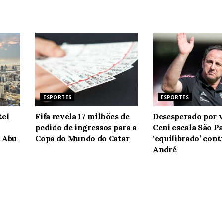
ESPORTES
ESPORTES
tel
Fifa revela 17 milhões de
Desesperado por v
pedido de ingressos para a
Ceni escala São P
m Abu
Copa do Mundo do Catar
‘equilibrado’ con
André