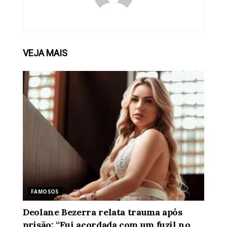
VEJA
MAIS
FAMOSOS
Deolane Bezerra relata trauma após
prisão: “Fui acordada com um fuzil no