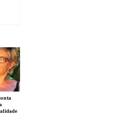
conta
a
alidade