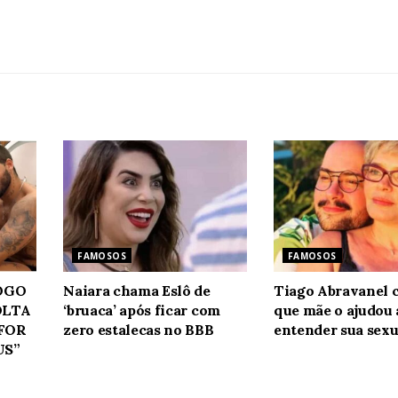
FAMOSOS
FAMOSOS
JOGO
Naiara chama Eslô de
Tiago Abravanel 
OLTA
‘bruaca’ após ficar com
que mãe o ajudou 
 FOR
zero estalecas no BBB
entender sua sexu
US”