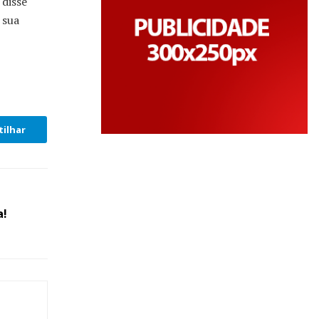
 disse
 sua
ilhar
a!