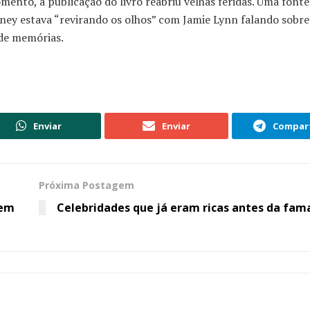
nto, a publicação do livro reabriu velhas feridas. Uma fonte
ney estava “revirando os olhos” com Jamie Lynn falando sobre
 de memórias.
Enviar
Enviar
Compart
Próxima Postagem
nem
Celebridades que já eram ricas antes da fam