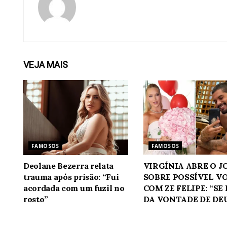
VEJA
MAIS
FAMOSOS
FAMOSOS
Deolane Bezerra relata
VIRGÍNIA ABRE O 
trauma após prisão: “Fui
SOBRE POSSÍVEL V
acordada com um fuzil no
COM ZE FELIPE: “SE
rosto”
DA VONTADE DE DE