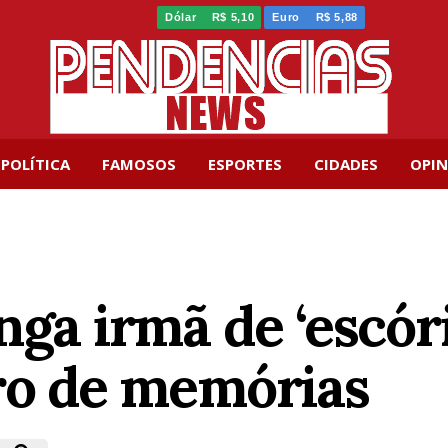
Dólar
R$ 5,10
Euro
R$ 5,88
POLÍTICA
FAMOSOS
ESPORTES
CIDADES
OPIN
nga irmã de ‘escóri
vro de memórias