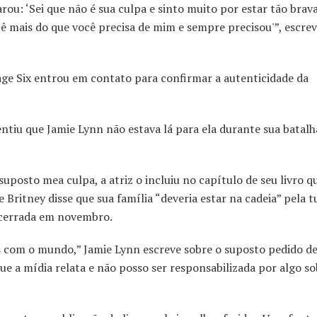
ou: ‘Sei que não é sua culpa e sinto muito por estar tão brav
cê mais do que você precisa de mim e sempre precisou'”, escre
ge Six entrou em contato para confirmar a autenticidade da
entiu que Jamie Lynn não estava lá para ela durante sua batalh
uposto mea culpa, a atriz o incluiu no capítulo de seu livro q
Britney disse que sua família “deveria estar na cadeia” pela t
encerrada em novembro.
as com o mundo,” Jamie Lynn escreve sobre o suposto pedido d
ue a mídia relata e não posso ser responsabilizada por algo so