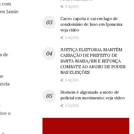
a com
0 AÇÕES
veu Jamie
Carro capota e cai em lago de
condomínio de luxo em Ipanema;
veja vídeo
0 AÇÕES
JUSTIÇA ELEITORAL MANTÉM
a de
CASSAÇÃO DE PREFEITO DE
SANTA MARIA/RN E REFORÇA
COMBATE AO ABUSO DE PODER
NAS ELEIÇÕES
ue
0 AÇÕES
utela
Homem é algemado a moto de
policial em movimento; veja vídeo
e
0 AÇÕES
bre o