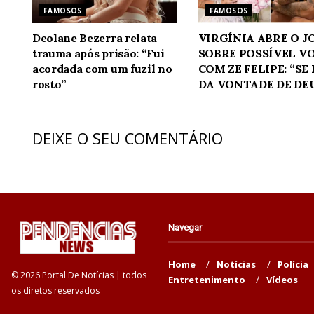
FAMOSOS
FAMOSOS
Deolane Bezerra relata
VIRGÍNIA ABRE O 
trauma após prisão: “Fui
SOBRE POSSÍVEL V
acordada com um fuzil no
COM ZE FELIPE: “SE
rosto”
DA VONTADE DE DE
DEIXE O SEU COMENTÁRIO
Navegar
Home
Notícias
Polícia
© 2026 Portal De Notícias | todos
Entretenimento
Vídeos
os diretos reservados