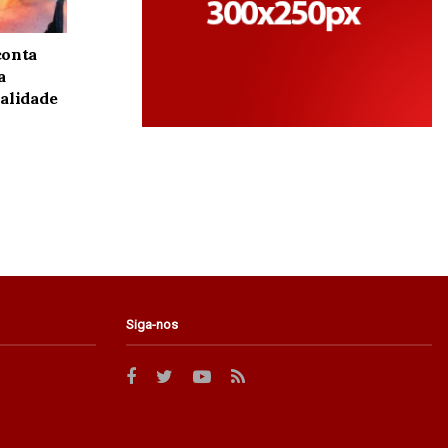
conta
a
alidade
Siga-nos