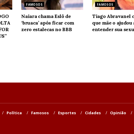
FAMOSOS
FAMOSOS
JOGO
Naiara chama Eslô de
Tiago Abravanel 
OLTA
‘bruaca’ após ficar com
que mãe o ajudou 
 FOR
zero estalecas no BBB
entender sua sexu
US”
Política
Famosos
Esportes
Cidades
Opinião