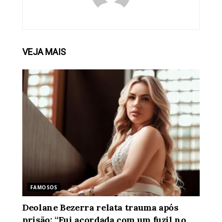
VEJA
MAIS
FAMOSOS
Deolane Bezerra relata trauma após
prisão: “Fui acordada com um fuzil no