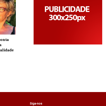
conta
a
alidade
Siga-nos