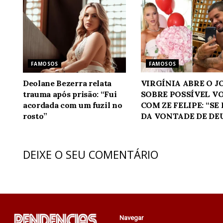
FAMOSOS
FAMOSOS
Deolane Bezerra relata
VIRGÍNIA ABRE O 
trauma após prisão: “Fui
SOBRE POSSÍVEL V
acordada com um fuzil no
COM ZE FELIPE: “SE
rosto”
DA VONTADE DE DE
DEIXE O SEU COMENTÁRIO
Navegar