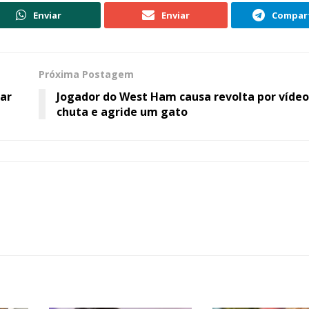
Enviar
Enviar
Compart
Próxima Postagem
tar
Jogador do West Ham causa revolta por víde
chuta e agride um gato