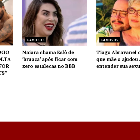
FAMOSOS
FAMOSOS
JOGO
Naiara chama Eslô de
Tiago Abravanel 
OLTA
‘bruaca’ após ficar com
que mãe o ajudou 
 FOR
zero estalecas no BBB
entender sua sexu
US”