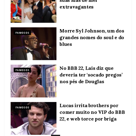
extravagantes
Morre Syl Johnson, um dos
FAMOSOS
grandes nomes do soul e do
blues
No BBB 22, Laís diz que
FAMOSOS
deveria ter ‘socado pregos’
nos pés de Douglas
Lucas irrita brothers por
FAMOSOS
comer muito no VIP do BBB
22, e web torce por briga