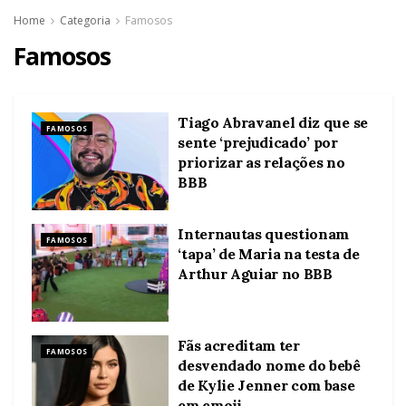
Home
Categoria
Famosos
Famosos
Tiago Abravanel diz que se
FAMOSOS
sente ‘prejudicado’ por
priorizar as relações no
BBB
Internautas questionam
FAMOSOS
‘tapa’ de Maria na testa de
Arthur Aguiar no BBB
Fãs acreditam ter
FAMOSOS
desvendado nome do bebê
de Kylie Jenner com base
em emoji