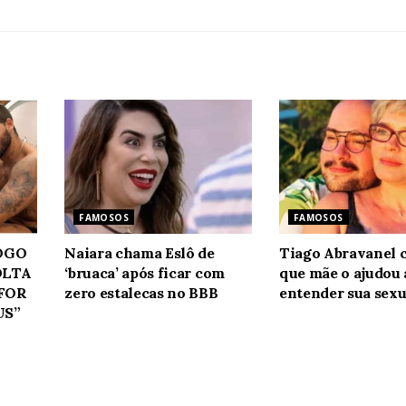
FAMOSOS
FAMOSOS
JOGO
Naiara chama Eslô de
Tiago Abravanel 
OLTA
‘bruaca’ após ficar com
que mãe o ajudou 
 FOR
zero estalecas no BBB
entender sua sexu
US”