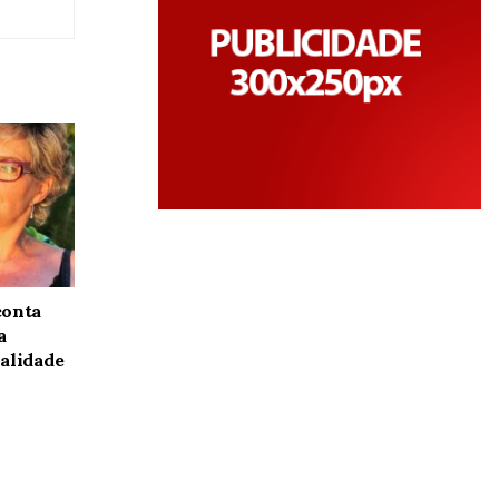
conta
a
alidade