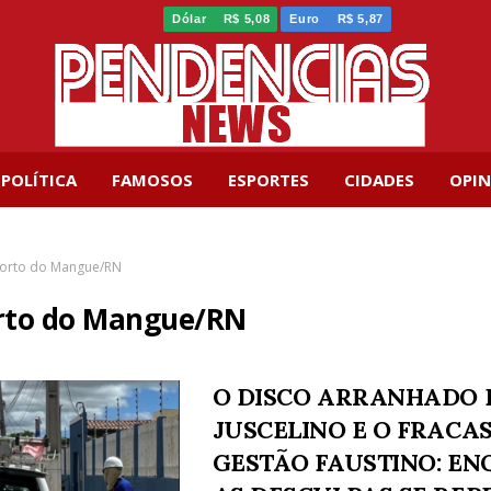
Dólar
R$ 5,08
Euro
R$ 5,87
POLÍTICA
FAMOSOS
ESPORTES
CIDADES
OPIN
orto do Mangue/RN
rto do Mangue/RN
O DISCO ARRANHADO 
JUSCELINO E O FRACA
GESTÃO FAUSTINO: E