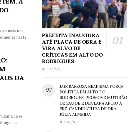
ETEM, A
 DO
vive mais um
PREFEITA INAUGURA
 somente neste
ATÉ PLACA DE OBRA E
VIRA ALVO DE
CRÍTICAS EM ALTO DO
O:
RODRIGUES
EM
0 AÇÕES
CAOS DA
JAIR BARBOSA REAFIRMA FORÇA
POLÍTICA EM ALTO DO
RODRIGUES, PROMOVE MUTIRÃO
DE SAÚDE E DECLARA APOIO À
PRÉ-CANDIDATURA DE DRA.
JÚLIA ALMEIDA
izar a crise
0 AÇÕES
Mangue, a