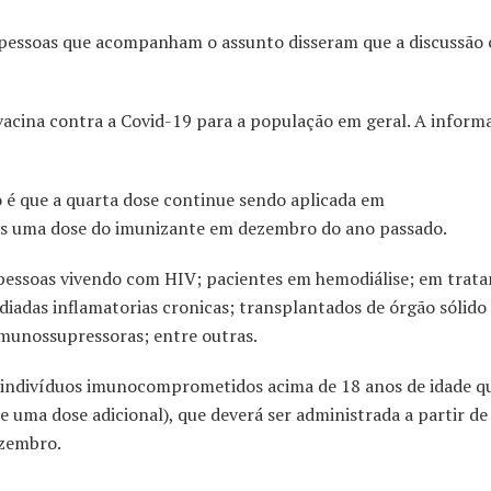
), pessoas que acompanham o assunto disseram que a discussão
 vacina contra a Covid-19 para a população em geral. A informa
é que a quarta dose continue sendo aplicada em
s uma dose do imunizante em dezembro do ano passado.
, pessoas vivendo com HIV; pacientes em hemodiálise; em trat
adas inflamatorias cronicas; transplantados de órgão sólido
munossupressoras; entre outras.
s indivíduos imunocomprometidos acima de 18 anos de idade q
 uma dose adicional), que deverá ser administrada a partir de
ezembro.