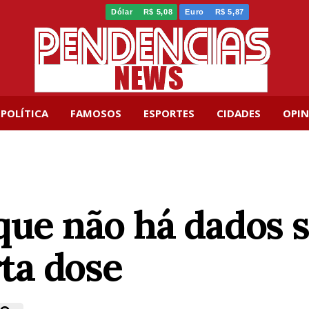
Dólar
R$ 5,08
Euro
R$ 5,87
POLÍTICA
FAMOSOS
ESPORTES
CIDADES
OPIN
que não há dados s
ta dose