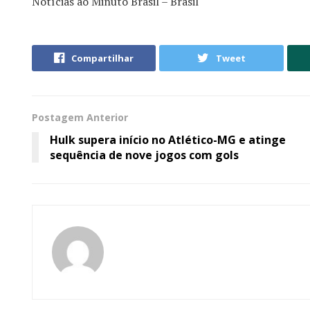
Notícias ao Minuto Brasil – Brasil
Compartilhar
Tweet
Postagem Anterior
Hulk supera início no Atlético-MG e atinge
sequência de nove jogos com gols