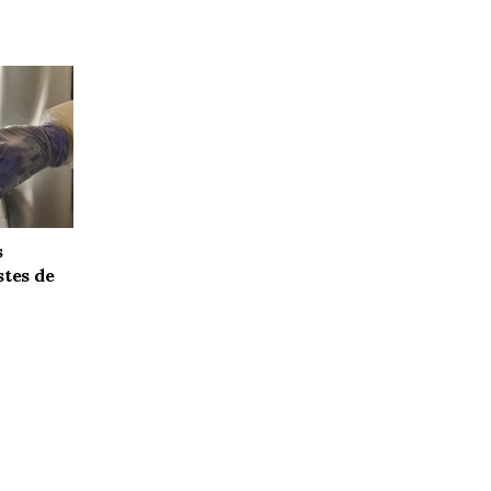
s
stes de