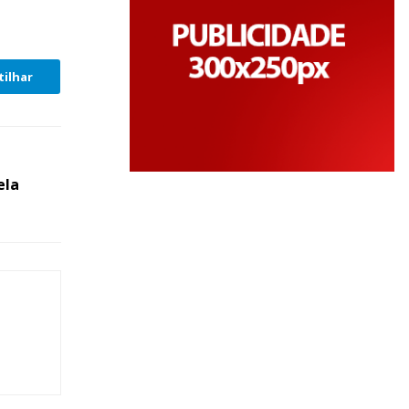
ilhar
ela