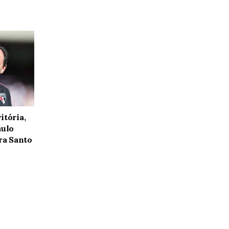
itória,
aulo
tra Santo