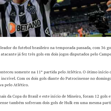
or do futebol brasileiro na temporada passada, com 36 gol
 atacante já fez três gols em dois jogos disputados pelo Cam
onteceu somente na 11ª partida pelo Atlético. O ótimo início 
incrível. Com os dois gols diante do Patrocinense no domingo
a pelo Atlético.
nais da Copa do Brasil e este início de Mineiro, foram 12 gols
inense também sofreram dois gols de Hulk em uma mesma parti