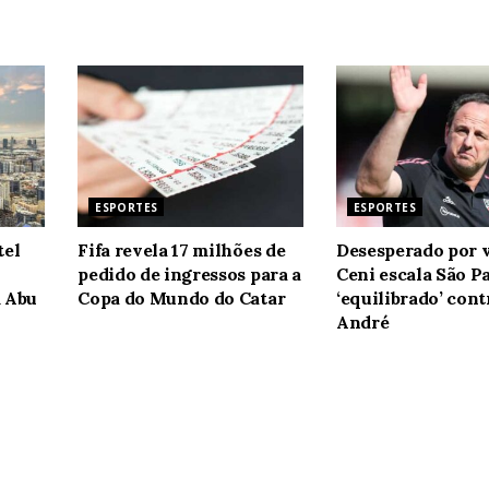
ESPORTES
ESPORTES
tel
Fifa revela 17 milhões de
Desesperado por v
pedido de ingressos para a
Ceni escala São P
m Abu
Copa do Mundo do Catar
‘equilibrado’ con
André