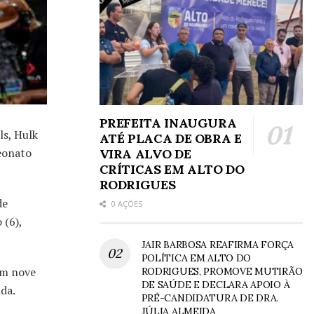
PREFEITA INAUGURA
s, Hulk
ATÉ PLACA DE OBRA E
peonato
VIRA ALVO DE
CRÍTICAS EM ALTO DO
RODRIGUES
de
0 AÇÕES
 (6),
JAIR BARBOSA REAFIRMA FORÇA
POLÍTICA EM ALTO DO
 em nove
RODRIGUES, PROMOVE MUTIRÃO
DE SAÚDE E DECLARA APOIO À
da.
PRÉ-CANDIDATURA DE DRA.
JÚLIA ALMEIDA