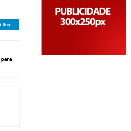
ilhar
s para