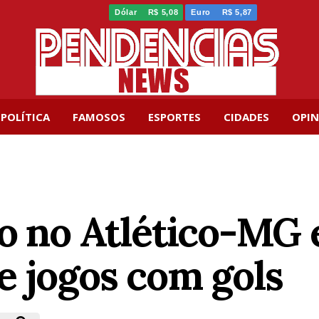
Dólar
R$ 5,08
Euro
R$ 5,87
POLÍTICA
FAMOSOS
ESPORTES
CIDADES
OPIN
o no Atlético-MG 
e jogos com gols