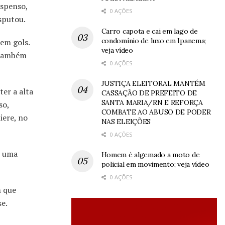
uspenso,
0 AÇÕES
isputou.
Carro capota e cai em lago de
condomínio de luxo em Ipanema;
 em gols.
veja vídeo
e também
0 AÇÕES
JUSTIÇA ELEITORAL MANTÉM
er a alta
CASSAÇÃO DE PREFEITO DE
SANTA MARIA/RN E REFORÇA
so,
COMBATE AO ABUSO DE PODER
iere, no
NAS ELEIÇÕES
0 AÇÕES
m uma
Homem é algemado a moto de
policial em movimento; veja vídeo
0 AÇÕES
m que
se.