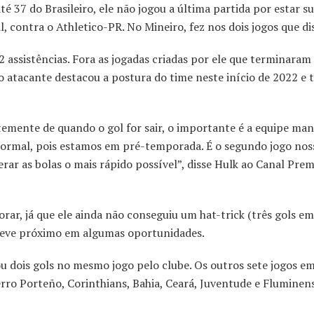
até 37 do Brasileiro, ele não jogou a última partida por estar s
il, contra o Athletico-PR. No Mineiro, fez nos dois jogos que d
2 assistências. Fora as jogadas criadas por ele que terminaram
o atacante destacou a postura do time neste início de 2022 
emente de quando o gol for sair, o importante é a equipe mant
 normal, pois estamos em pré-temporada. É o segundo jogo nos
ar as bolas o mais rápido possível”, disse Hulk ao Canal Prem
ar, já que ele ainda não conseguiu um hat-trick (três gols e
esteve próximo em algumas oportunidades.
ou dois gols no mesmo jogo pelo clube. Os outros sete jogos e
rro Porteño, Corinthians, Bahia, Ceará, Juventude e Fluminen