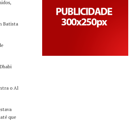
nidos,
n Batista
de
 Dhabi
ntra o Al
estava
 até que