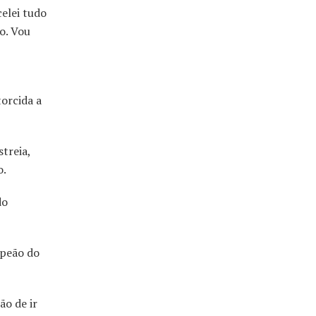
elei tudo
o. Vou
torcida a
treia,
o.
do
mpeão do
ão de ir