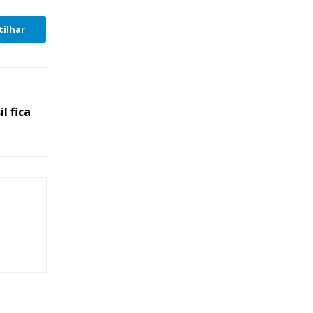
ilhar
l fica