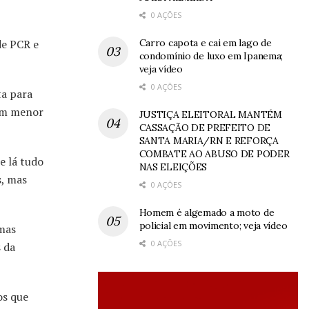
0 AÇÕES
Carro capota e cai em lago de
de PCR e
condomínio de luxo em Ipanema;
veja vídeo
0 AÇÕES
ta para
com menor
JUSTIÇA ELEITORAL MANTÉM
CASSAÇÃO DE PREFEITO DE
SANTA MARIA/RN E REFORÇA
COMBATE AO ABUSO DE PODER
e lá tudo
NAS ELEIÇÕES
s, mas
0 AÇÕES
Homem é algemado a moto de
policial em movimento; veja vídeo
 mas
0 AÇÕES
 da
os que