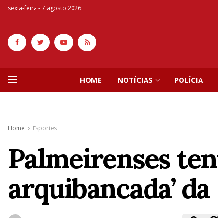
sexta-feira - 7 agosto 2026
HOME
NOTÍCIAS
POLÍCIA
Home
Esportes
Palmeirenses ten
arquibancada’ da