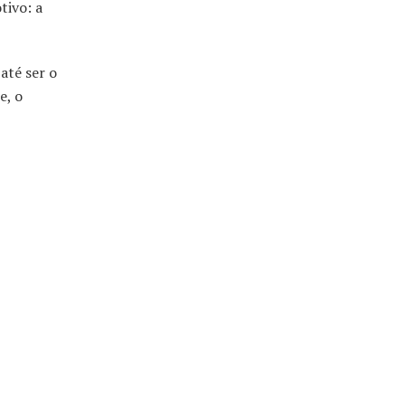
tivo: a
até ser o
e, o