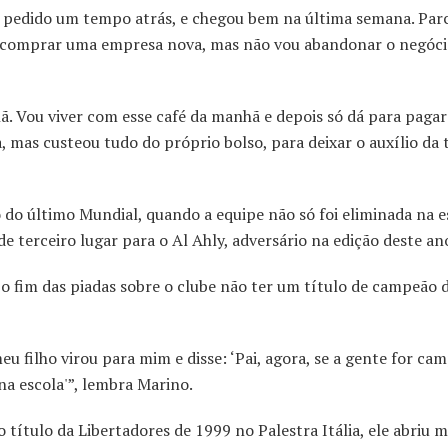
ha pedido um tempo atrás, e chegou bem na última semana. Parc
e comprar uma empresa nova, mas não vou abandonar o negóci
. Vou viver com esse café da manhã e depois só dá para pagar
 mas custeou tudo do próprio bolso, para deixar o auxílio da 
do último Mundial, quando a equipe não só foi eliminada na es
 terceiro lugar para o Al Ahly, adversário na edição deste an
 o fim das piadas sobre o clube não ter um título de campeão 
meu filho virou para mim e disse: ‘Pai, agora, se a gente for ca
a escola'”, lembra Marino.
ítulo da Libertadores de 1999 no Palestra Itália, ele abriu m