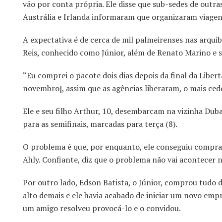
vão por conta própria. Ele disse que sub-sedes de outra
Austrália e Irlanda informaram que organizaram viagens
A expectativa é de cerca de mil palmeirenses nas arquib
Reis, conhecido como Júnior, além de Renato Marino e se
“Eu comprei o pacote dois dias depois da final da Liber
novembro], assim que as agências liberaram, o mais ced
Ele e seu filho Arthur, 10, desembarcam na vizinha Dub
para as semifinais, marcadas para terça (8).
O problema é que, por enquanto, ele conseguiu comprar
Ahly. Confiante, diz que o problema não vai acontecer na
Por outro lado, Edson Batista, o Júnior, comprou tudo d
alto demais e ele havia acabado de iniciar um novo em
um amigo resolveu provocá-lo e o convidou.