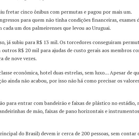
guiu fretar cinco ônibus com permutas e pagou por mais um.
ngressos para quem não tinha condições financeiras, exames 
m cada um dos palmeirenses que levou ao Uruguai.
so, já subiu para R$ 13 mil. Os torcedores conseguiram permu
m outros R$ 20 mil para ajudas de custo gerais aos membros 
ca de nove vezes.
classe econômica, hotel duas estrelas, sem luxo… Apesar de qu
ação ainda não acabou, por isso não há como precisar os valore
ção para entrar com bandeirão e faixas de plástico no estádio,
andeirinhas de mão, faixas de pano horizontais e instrumentos
 principal do Brasil) devem ir cerca de 200 pessoas, sem contar 