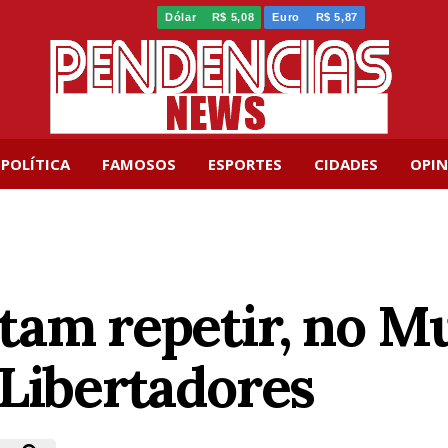
Dólar
R$ 5,08
Euro
R$ 5,87
POLÍTICA
FAMOSOS
ESPORTES
CIDADES
OPIN
tam repetir, no Mu
 Libertadores