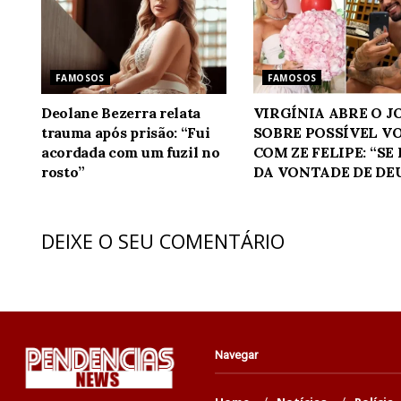
FAMOSOS
FAMOSOS
Deolane Bezerra relata
VIRGÍNIA ABRE O 
trauma após prisão: “Fui
SOBRE POSSÍVEL V
acordada com um fuzil no
COM ZE FELIPE: “SE
rosto”
DA VONTADE DE DE
DEIXE O SEU COMENTÁRIO
Navegar