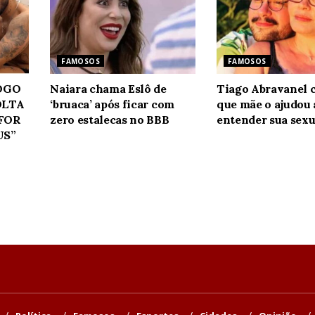
FAMOSOS
FAMOSOS
JOGO
Naiara chama Eslô de
Tiago Abravanel 
OLTA
‘bruaca’ após ficar com
que mãe o ajudou 
 FOR
zero estalecas no BBB
entender sua sexu
US”