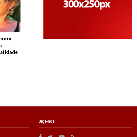
conta
a
alidade
Siga-nos