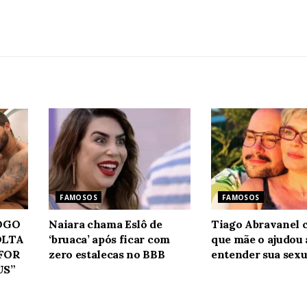
FAMOSOS
FAMOSOS
JOGO
Naiara chama Eslô de
Tiago Abravanel 
OLTA
‘bruaca’ após ficar com
que mãe o ajudou 
 FOR
zero estalecas no BBB
entender sua sexu
US”