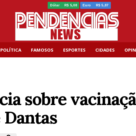
Dólar
R$ 5,08
Euro
R$ 5,87
POLÍTICA
FAMOSOS
ESPORTES
CIDADES
OPIN
cia sobre vacinaçã
 Dantas