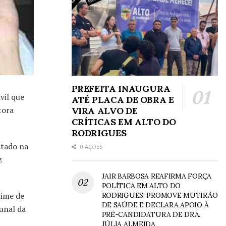
PREFEITA INAUGURA
vil que
ATÉ PLACA DE OBRA E
tora
VIRA ALVO DE
CRÍTICAS EM ALTO DO
RODRIGUES
stado na
0 AÇÕES
z
JAIR BARBOSA REAFIRMA FORÇA
POLÍTICA EM ALTO DO
rime de
RODRIGUES, PROMOVE MUTIRÃO
DE SAÚDE E DECLARA APOIO À
unal da
PRÉ-CANDIDATURA DE DRA.
JÚLIA ALMEIDA