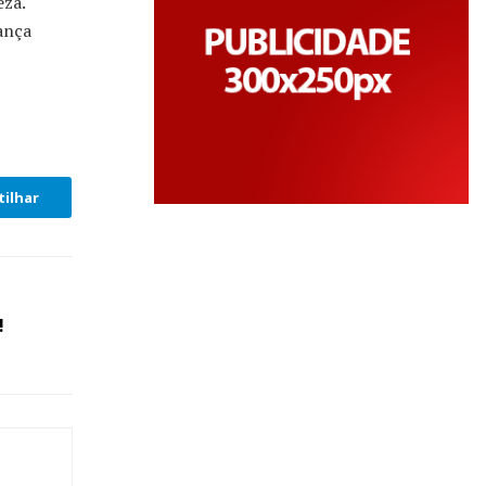
eza.
ança
ilhar
!