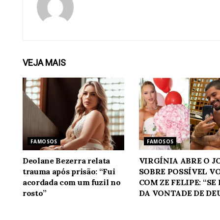
VEJA
MAIS
FAMOSOS
FAMOSOS
Deolane Bezerra relata
VIRGÍNIA ABRE O 
trauma após prisão: “Fui
SOBRE POSSÍVEL V
acordada com um fuzil no
COM ZE FELIPE: “SE
rosto”
DA VONTADE DE DE