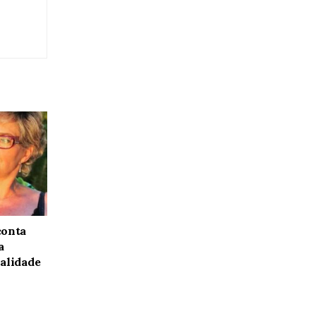
conta
a
alidade