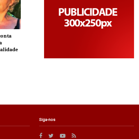
conta
a
alidade
Siga-nos