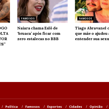
FAMOSOS
FAMOSOS
JOGO
Naiara chama Eslô de
Tiago Abravanel 
OLTA
‘bruaca’ após ficar com
que mãe o ajudou 
 FOR
zero estalecas no BBB
entender sua sexu
US”
Política
Famosos
Esportes
Cidades
Opinião