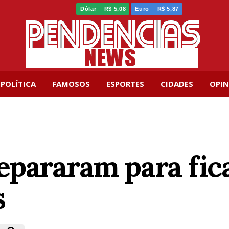
Dólar
R$ 5,08
Euro
R$ 5,87
POLÍTICA
FAMOSOS
ESPORTES
CIDADES
OPIN
epararam para fic
s