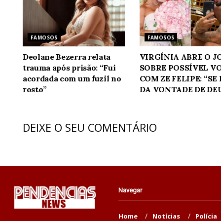
FAMOSOS
FAMOSOS
Deolane Bezerra relata
VIRGÍNIA ABRE O 
trauma após prisão: “Fui
SOBRE POSSÍVEL V
acordada com um fuzil no
COM ZE FELIPE: “SE
rosto”
DA VONTADE DE DE
DEIXE O SEU COMENTÁRIO
Navegar
Home
Notícias
Polícia