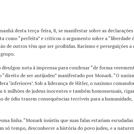
manhã desta terça-feira, 8, se manifestar sobre as declarações
ta como “perfeita” e criticou o argumento sobre a “liberdade 
ção de outros têm que ser proibidas. Racismo e perseguições a
 grupo.
l) divulgou nota à imprensa para condenar “de forma veeement
do “direito de ser antijudeu” manifestado por Monark. “O nazi
era ‘inferiores’. Sob a liderança de Hitler, o nazismo comand
 6 milhões de judeus inocentes e também homossexuais, ciga
rso de ódio trazem consequências terríveis para a humanidade, 
sma linha. “Monark insistiu que suas falas estariam escudadas
m só tempo, desconhecer a história do povo judeu, e a nature