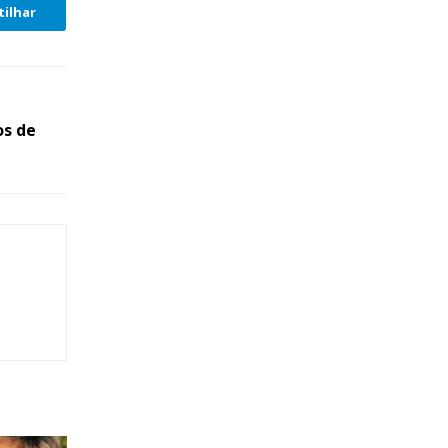
ilhar
os de