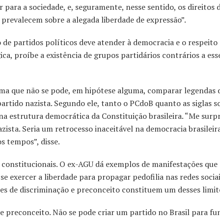
r para a sociedade, e, seguramente, nesse sentido, os direitos 
 prevalecem sobre a alegada liberdade de expressão”.
o de partidos políticos deve atender à democracia e o respeito
ca, proíbe a existência de grupos partidários contrários a ess
rma que não se pode, em hipótese alguma, comparar legendas 
rtido nazista. Segundo ele, tanto o PCdoB quanto as siglas so
a estrutura democrática da Constituição brasileira. “Me surp
ista. Seria um retrocesso inaceitável na democracia brasileira
s tempos”, disse.
s constitucionais. O ex-AGU dá exemplos de manifestações que
se exercer a liberdade para propagar pedofilia nas redes sociai
es de discriminação e preconceito constituem um desses limit
 e preconceito. Não se pode criar um partido no Brasil para fu