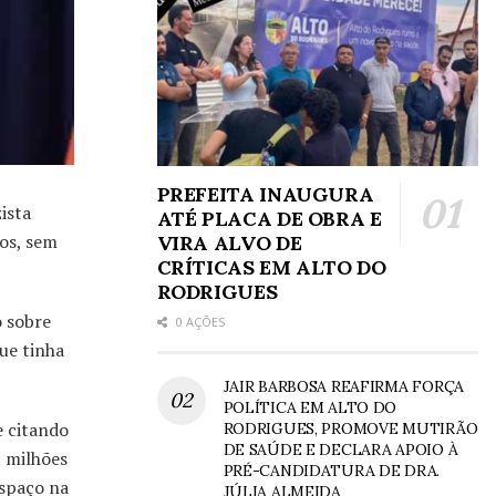
PREFEITA INAUGURA
ista
ATÉ PLACA DE OBRA E
dos, sem
VIRA ALVO DE
CRÍTICAS EM ALTO DO
RODRIGUES
o sobre
0 AÇÕES
que tinha
JAIR BARBOSA REAFIRMA FORÇA
POLÍTICA EM ALTO DO
e citando
RODRIGUES, PROMOVE MUTIRÃO
DE SAÚDE E DECLARA APOIO À
 milhões
PRÉ-CANDIDATURA DE DRA.
espaço na
JÚLIA ALMEIDA