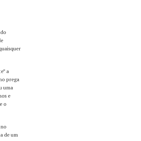
 do
de
 quaisquer
e” a
smo prega
ou uma
nos e
e o
 no
za de um