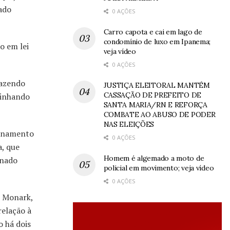
ado
0 AÇÕES
Carro capota e cai em lago de
condomínio de luxo em Ipanema;
o em lei
veja vídeo
0 AÇÕES
Fazendo
JUSTIÇA ELEITORAL MANTÉM
CASSAÇÃO DE PREFEITO DE
linhando
SANTA MARIA/RN E REFORÇA
COMBATE AO ABUSO DE PODER
NAS ELEIÇÕES
cionamento
0 AÇÕES
a, que
Homem é algemado a moto de
inado
policial em movimento; veja vídeo
0 AÇÕES
e Monark,
relação à
o há dois