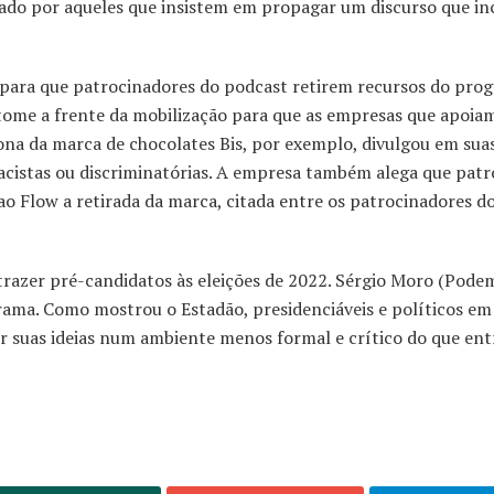
pado por aqueles que insistem em propagar um discurso que inc
 para que patrocinadores do podcast retirem recursos do pro
 tome a frente da mobilização para que as empresas que apoia
na da marca de chocolates Bis, por exemplo, divulgou em sua
racistas ou discriminatórias. A empresa também alega que pat
 ao Flow a retirada da marca, citada entre os patrocinadores d
razer pré-candidatos às eleições de 2022. Sérgio Moro (Pode
ma. Como mostrou o Estadão, presidenciáveis e políticos em
r suas ideias num ambiente menos formal e crítico do que entr