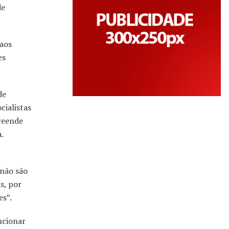
de
 aos
es
de
cialistas
reende
.
 não são
s, por
es”.
ncionar