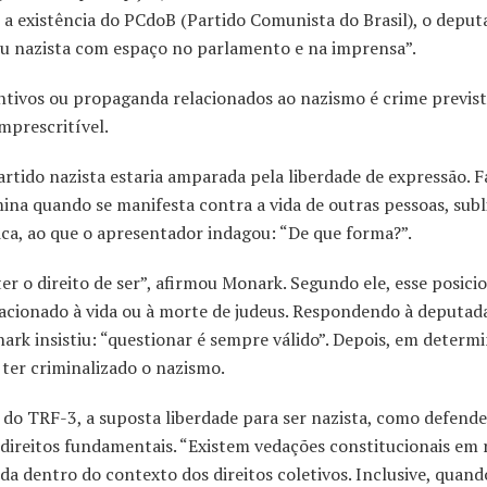
a existência do PCdoB (Partido Comunista do Brasil), o deput
ou nazista com espaço no parlamento e na imprensa”.
ntivos ou propaganda relacionados ao nazismo é crime previst
mprescritível.
tido nazista estaria amparada pela liberdade de expressão. 
ina quando se manifesta contra a vida de outras pessoas, sub
ica, ao que o apresentador indagou: “De que forma?”.
 ter o direito de ser”, afirmou Monark. Segundo ele, esse posi
relacionado à vida ou à morte de judeus. Respondendo à deputad
nark insistiu: “questionar é sempre válido”. Depois, em determ
ter criminalizado o nazismo.
a do TRF-3, a suposta liberdade para ser nazista, como defend
direitos fundamentais. “Existem vedações constitucionais em 
ida dentro do contexto dos direitos coletivos. Inclusive, quand