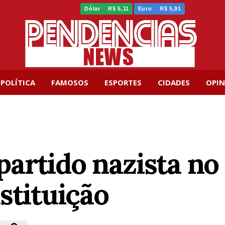
Dólar
R$ 5,11
Euro
R$ 5,91
POLÍTICA
FAMOSOS
ESPORTES
CIDADES
OPIN
rtido nazista no 
stituição