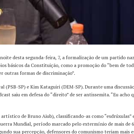
ite desta segunda-feira, 7, a formalização de um partido naz
cípios básicos da Constituição, como a promoção do “bem de to
er outras formas de discriminação”.
al (PSB-SP) e Kim Kataguiri (DEM-SP). Durante uma discussã
dcast saiu em defesa do “direito” de ser antissemita. “Eu acho 
rtístico de Bruno Aiub), classificando-as como “esdrúxulas” 
uerra Mundial, período marcado pelo extermínio de mais de 6
 segundo sua percepção, defensores do comunismo teriam mais 