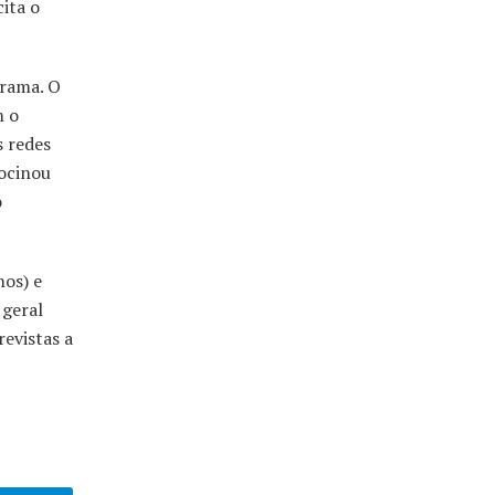
ita o
grama. O
m o
s redes
rocinou
o
mos) e
 geral
evistas a