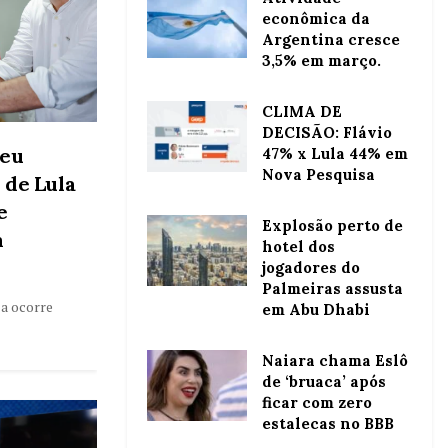
econômica da
Argentina cresce
3,5% em março.
CLIMA DE
DECISÃO: Flávio
seu
47% x Lula 44% em
Nova Pesquisa
 de Lula
e
Explosão perto de
m
hotel dos
jogadores do
Palmeiras assusta
la ocorre
em Abu Dhabi
Naiara chama Eslô
de ‘bruaca’ após
ficar com zero
estalecas no BBB