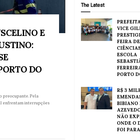
The Latest
PREFEITA
VICE GI
SCELINO E
PRESTIG
FEIRA DE
USTINO:
CIÊNCIA
SE
ESCOLA
SEBASTI
 PORTO DO
FERREIR
PORTO D
R$ 3 MI
o preocupante. Pela
EMENDAS
al enfrentam interrupções
BIBIANO 
AZEVEDO
NÃO EX
ONDE O 
FOI PAR