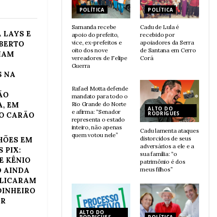
POLÍTICA
POLÍTICA
Samanda recebe
Cadu de Lula é
 LAYS E
apoio do prefeito,
recebido por
vice, ex-prefeitos e
apoiadores da Serra
LBERTO
oito dos nove
de Santana em Cerro
IAM
vereadores de Felipe
Corá
Guerra
POLÍTICA
S NA
Rafael Motta defende
ÃO
mandato para todo o
A, EM
Rio Grande do Norte
ALTO DO
e afirma: “Senador
RODRIGUES
O CARÃO
representa o estado
inteiro, não apenas
Cadu lamenta ataques
quem votou nele”
distorcidos de seus
LHÕES EM
adversários a ele e a
 PIX:
sua família: “o
E KÊNIO
patrimônio é dos
 AINDA
meus filhos”
PLICARAM
DINHEIRO
AR
ALTO DO