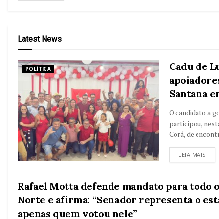
Latest News
Cadu de Lu
POLÍTICA
apoiadore
Santana e
O candidato a g
participou, nest
Corá, de encont
LEIA MAIS
Rafael Motta defende mandato para todo 
POLÍTICA
Norte e afirma: “Senador representa o est
apenas quem votou nele”