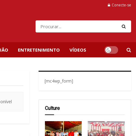
Conecte-se
IÃO
ENTRETENIMENTO
VÍDEOS
[mc4wp_form]
onível
Culture