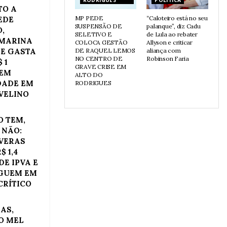
RODRIGUES
POLÍTICA
TO A
MP PEDE
“Caloteiro está no seu
EDE
SUSPENSÃO DE
palanque”, diz Cadu
,
SELETIVO E
de Lula ao rebater
 MARINA
COLOCA GESTÃO
Allyson e criticar
E GASTA
DE RAQUEL LEMOS
aliança com
NO CENTRO DE
Robinson Faria
 1
GRAVE CRISE EM
 EM
ALTO DO
DADE EM
RODRIGUES
VELINO
O TEM,
 NÃO:
VERAS
$ 1,4
DE IPVA E
GUEM EM
CRÍTICO
IAS,
O MEL