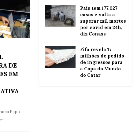
País tem 177.027
casos e volta a
superar mil mortes
por covid em 24h,
diz Conass
Fifa revela 17
milhões de pedido
L
de ingressos para
RA DE
a Copa do Mundo
ES EM
do Catar
RATIVA
grama Papo
..