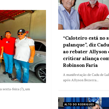
“Caloteiro está no 
palanque”, diz Cadu
ao rebater Allyson 
criticar aliança co
Robinson Faria
A manifestação de Cadu de Lu
após Allyson Bezerra...
 sexta-feira (7), um
ALTO DO RODRIGUES