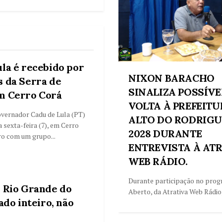
la é recebido por
NIXON BARACHO
s da Serra de
SINALIZA POSSÍVE
m Cerro Corá
VOLTA À PREFEITU
overnador Cadu de Lula (PT)
ALTO DO RODRIGU
a sexta-feira (7), em Cerro
2028 DURANTE
ro com um grupo...
ENTREVISTA À AT
WEB RÁDIO.
Durante participação no pro
o Rio Grande do
Aberto, da Atrativa Web Rádio,.
ado inteiro, não