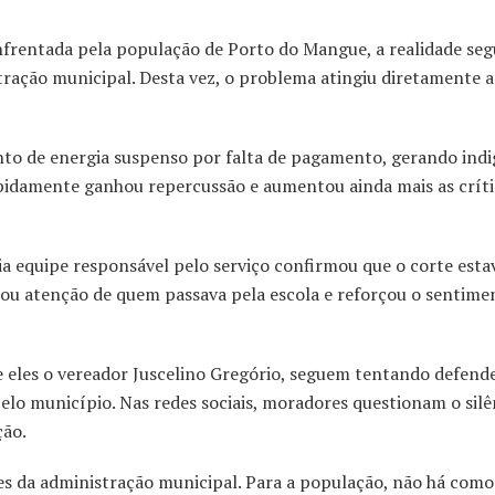
nfrentada pela população de Porto do Mangue, a realidade seg
ação municipal. Desta vez, o problema atingiu diretamente a
nto de energia suspenso por falta de pagamento, gerando ind
rapidamente ganhou repercussão e aumentou ainda mais as críti
ia equipe responsável pelo serviço confirmou que o corte esta
ou atenção de quem passava pela escola e reforçou o sentime
re eles o vereador Juscelino Gregório, seguem tentando defend
lo município. Nas redes sociais, moradores questionam o silên
ção.
es da administração municipal. Para a população, não há como