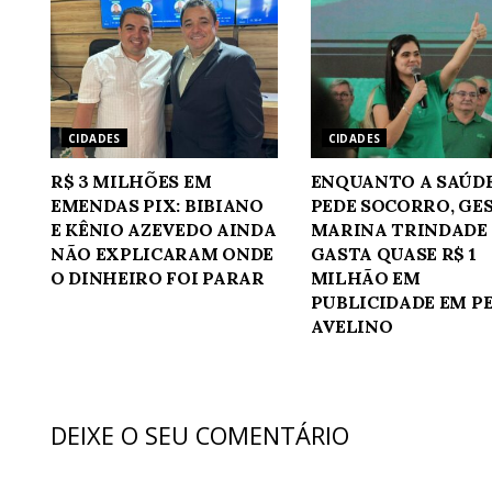
CIDADES
CIDADES
R$ 3 MILHÕES EM
ENQUANTO A SAÚD
EMENDAS PIX: BIBIANO
PEDE SOCORRO, GE
E KÊNIO AZEVEDO AINDA
MARINA TRINDADE
NÃO EXPLICARAM ONDE
GASTA QUASE R$ 1
O DINHEIRO FOI PARAR
MILHÃO EM
PUBLICIDADE EM P
AVELINO
DEIXE O SEU COMENTÁRIO