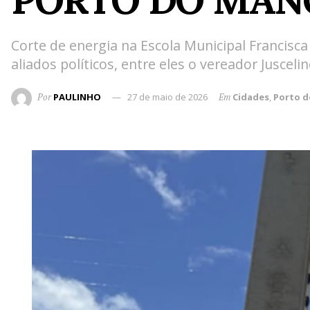
Corte de energia na Escola Municipal Francisc
aliados políticos, entre eles o vereador Jusceli
Por
PAULINHO
27 de maio de 2026
Em
Cidades
,
Porto 