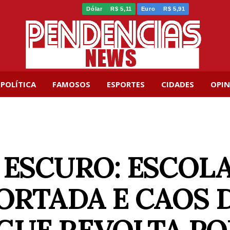
Dólar
R$ 5,11
Euro
R$ 5,91
POLÍTICA
FAMOSOS
ESPORTES
CIDADES
OPIN
 ESCURO: ESCOL
ORTADA E CAOS 
GUE REVOLTA P