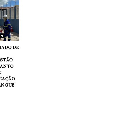
RN
HADO DE
ESTÃO
UANTO
E
UCAÇÃO
ANGUE