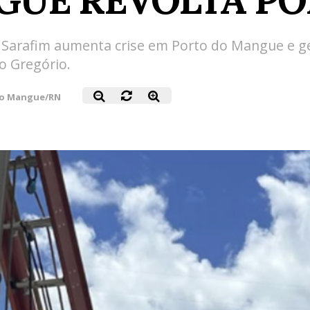
a Sarafim aumenta crise em Porto do Mangue e g
no Gregório.
do Mangue/RN