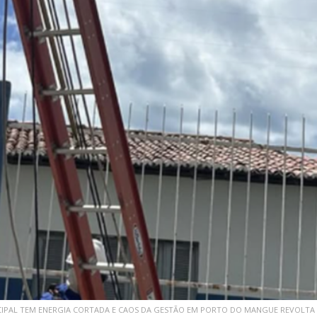
ICIPAL TEM ENERGIA CORTADA E CAOS DA GESTÃO EM PORTO DO MANGUE REVOLT