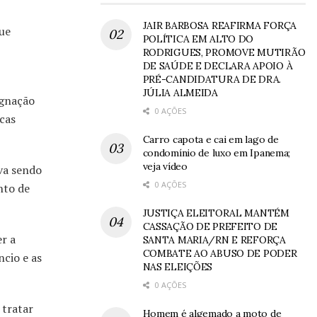
JAIR BARBOSA REAFIRMA FORÇA
ue
POLÍTICA EM ALTO DO
RODRIGUES, PROMOVE MUTIRÃO
DE SAÚDE E DECLARA APOIO À
PRÉ-CANDIDATURA DE DRA.
JÚLIA ALMEIDA
ignação
0 AÇÕES
cas
Carro capota e cai em lago de
condomínio de luxo em Ipanema;
veja vídeo
va sendo
0 AÇÕES
nto de
JUSTIÇA ELEITORAL MANTÉM
CASSAÇÃO DE PREFEITO DE
er a
SANTA MARIA/RN E REFORÇA
COMBATE AO ABUSO DE PODER
cio e as
NAS ELEIÇÕES
0 AÇÕES
 tratar
Homem é algemado a moto de