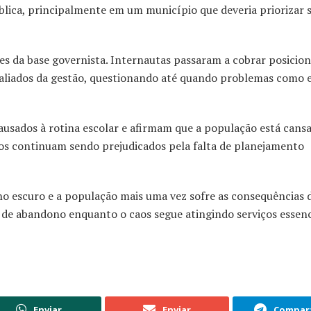
lica, principalmente em um município que deveria priorizar s
s da base governista. Internautas passaram a cobrar posici
s aliados da gestão, questionando até quando problemas como 
usados à rotina escolar e afirmam que a população está cans
cos continuam sendo prejudicados pela falta de planejamento
u no escuro e a população mais uma vez sofre as consequências d
 de abandono enquanto o caos segue atingindo serviços essenc
Enviar
Enviar
Compart