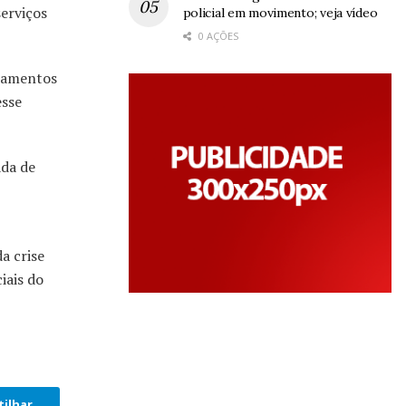
erviços
policial em movimento; veja vídeo
0 AÇÕES
onamentos
esse
ada de
a crise
iais do
ilhar