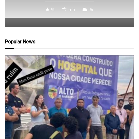
%
mh
%
Popular News