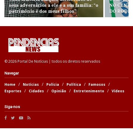
seus adversários a ele e a sua família: “o
NO CENTR
patrimônio é dos meus filhos”
DO RODR
© 2026 Portal De Notícias | todos os diretos reservados
Navegar
Home
Notícias
Polícia
Política
Famosos
Esportes
Cidades
Opinião
Entretenimento
Vídeos
Siga-nos