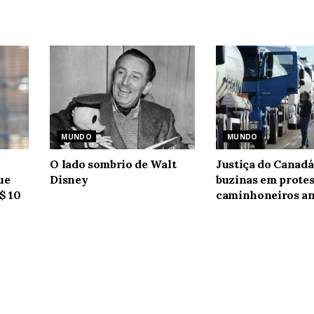
MUNDO
MUNDO
O lado sombrio de Walt
Justiça do Canadá
ue
Disney
buzinas em protes
$ 10
caminhoneiros an