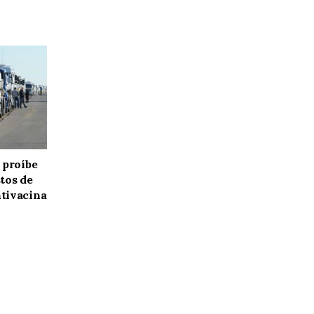
 proíbe
tos de
tivacina