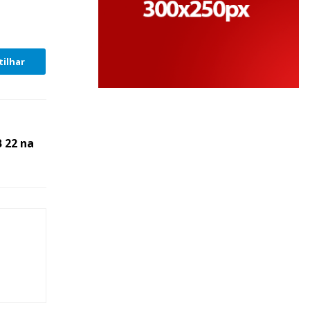
ilhar
 22 na