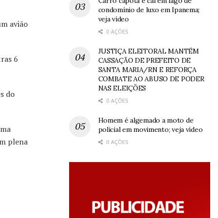
Carro capota e cai em lago de
condomínio de luxo em Ipanema;
veja vídeo
um avião
0 AÇÕES
JUSTIÇA ELEITORAL MANTÉM
tras 6
CASSAÇÃO DE PREFEITO DE
SANTA MARIA/RN E REFORÇA
COMBATE AO ABUSO DE PODER
NAS ELEIÇÕES
s do
0 AÇÕES
Homem é algemado a moto de
 uma
policial em movimento; veja vídeo
em plena
0 AÇÕES