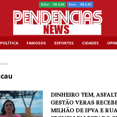
Dólar
R$ 5,08
Euro
R$ 5,87
POLÍTICA
FAMOSOS
ESPORTES
CIDADES
OPIN
acau
cau
DINHEIRO TEM, ASFAL
GESTÃO VERAS RECEBE 
MILHÃO DE IPVA E RU