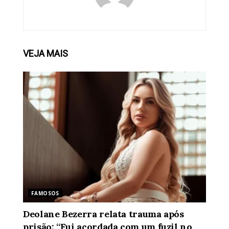
VEJA
MAIS
FAMOSOS
Deolane Bezerra relata trauma após
prisão: “Fui acordada com um fuzil no