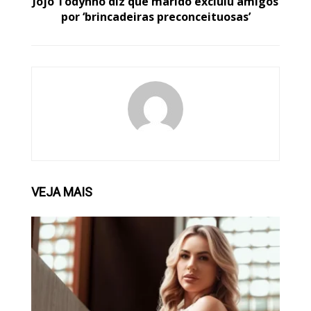
Jojo Todynho diz que marido excluiu amigos
por ‘brincadeiras preconceituosas’
VEJA
MAIS